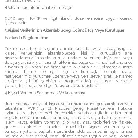
paylaşabilmek için;
•
Reklam tercihlerini analiz etmek için,
6698 sayılı KVKK ve ilgili ikincil düzenlemelere uygun olarak
işlenecektir.
3.Kişisel Verilerinizin Aktarılabileceği Üçüncü Kişi Veya Kuruluşlar
Hakkında Bilgilendirme
Yukarıda belirtilen amaçlarla, dumanconsultancy.net ile paylaştığınız
kişisel verilerinizin aktarılabileceği kişi / kuruluşlar; ana
hissedarlarımız, hissedarlarımız, reklam verenler, doğrudan veya
dolaylı yurt içi / yurt dışı iştiraklerimiz; başta dumanconsultancy.net
altyapısını kullanan üye firmalar ve bunlarla sınırlı olmamak üzere
sunulan hizmet ile ilgili kişi ve kuruluşlar olmak üzere,
faaliyetlerimizi yürütmek üzere ve/veya Veri İşleyen sıfatı ile hizmet
aldığımız, iş birliği yaptığımız, program ortağı kuruluşları, yurtiçi /
yurtdışı kuruluşlar ve diğer 3. kişiler ve kuruluşlardır.
4.Kişisel Verilerin Saklanması Ve Korunması
dumanconsultancy.net, kişisel verilerinizin barındığı sistemleri ve veri
tabanlarını, KVKK’nun 12. Maddesi gereği kişisel verilerin hukuka
aykırı olarak işlenmesini önlemekle, yetkisiz kişilerin erişimlerini
engellemekle; muhafazalarını sağlamak amacıyla hash, şifreleme,
işlem kaydı, erişim yönetimi gibi yazılımsal tedbirleri ve fiziksel
güvenlik önlemleri almakla mükelleftir. Kişisel verilerin yasal
olmayan yollarla başkaları tarafından elde edilmesinin öğrenilmesi
halinde durum derhal, yasal düzenlemeye uygun ve yazılı olarak