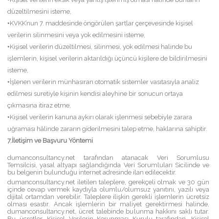
düzeltilmesini isteme,
•
KVKK’nun 7. maddesinde öngörülen şartlar çerçevesinde kişisel
verilerin silinmesini veya yok edilmesini isteme,
•
Kişisel verilerin düzeltilmesi, silinmesi, yok edilmesi halinde bu
işlemlerin, kişisel verilerin aktarıldığı üçüncü kişilere de bildirilmesini
isteme,
•
İşlenen verilerin münhasıran otomatik sistemler vasıtasıyla analiz
edilmesi suretiyle kişinin kendisi aleyhine bir sonucun ortaya
çıkmasına itiraz etme,
•
Kişisel verilerin kanuna aykırı olarak işlenmesi sebebiyle zarara
uğraması hâlinde zararın giderilmesini talep etme, haklarına sahiptir.
7.İletişim ve Başvuru Yöntemi
dumanconsultancy.net tarafından atanacak Veri Sorumlusu
Temsilcisi, yasal altyapı sağlandığında Veri Sorumluları Sicilinde ve
bu belgenin bulunduğu internet adresinde ilan edilecektir.
dumanconsultancy.net iletilen taleplere, gerekçeli olmak ve 30 gün
içinde cevap vermek kaydıyla olumlu/olumsuz yanıtını, yazılı veya
dijital ortamdan verebilir. Taleplere ilişkin gerekli işlemlerin ücretsiz
olması esastır. Ancak işlemlerin bir maliyet gerektirmesi halinde,
dumanconsultancy.net, ücret talebinde bulunma hakkını saklı tutar.
Bu ücretler, Kişisel Verilerin Korunması Kurulu tarafından, Kişisel