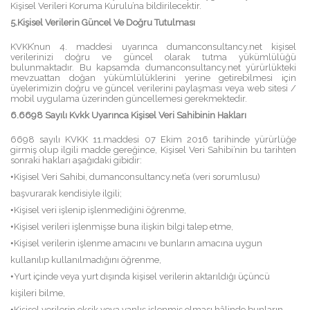
Kişisel Verileri Koruma Kurulu’na bildirilecektir.
5.Kişisel Verilerin Güncel Ve Doğru Tutulması
KVKK’nun 4. maddesi uyarınca dumanconsultancy.net kişisel
verilerinizi doğru ve güncel olarak tutma yükümlülüğü
bulunmaktadır. Bu kapsamda dumanconsultancy.net yürürlükteki
mevzuattan doğan yükümlülüklerini yerine getirebilmesi için
üyelerimizin doğru ve güncel verilerini paylaşması veya web sitesi /
mobil uygulama üzerinden güncellemesi gerekmektedir.
6.6698 Sayılı Kvkk Uyarınca Kişisel Veri Sahibinin Hakları
6698 sayılı KVKK 11.maddesi 07 Ekim 2016 tarihinde yürürlüğe
girmiş olup ilgili madde gereğince, Kişisel Veri Sahibi’nin bu tarihten
sonraki hakları aşağıdaki gibidir:
•
Kişisel Veri Sahibi, dumanconsultancy.net’a (veri sorumlusu)
başvurarak kendisiyle ilgili;
•
Kişisel veri işlenip işlenmediğini öğrenme,
•
Kişisel verileri işlenmişse buna ilişkin bilgi talep etme,
•
Kişisel verilerin işlenme amacını ve bunların amacına uygun
kullanılıp kullanılmadığını öğrenme,
•
Yurt içinde veya yurt dışında kişisel verilerin aktarıldığı üçüncü
kişileri bilme,
•
Kişisel verilerin eksik veya yanlış işlenmiş olması hâlinde bunların