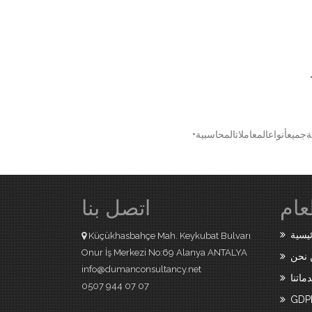
عام
اتصل بنا
ئيسية
Küçükhasbahçe Mah. Keykubat Bulvarı
Onur İş Merkezi No:69 Alanya ANTALYA
نحن
info@dumanconsultancy.net
ماتنا
0507 944 07 07
GDP