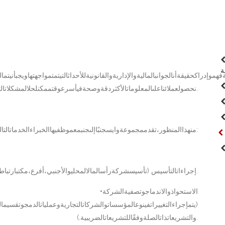
ة
إدراكحقيقةأنالجوانبالماليةوالإداريةوالقانونيةللأحداثالتيتمتمواجهتهاويجبأنيتمال
نحصولعملائناعلىالمعلوماتالأكثردقةوصحةفيأسرعوقتممكنلحلالمشكلاتالتيسيواجهونهاأثناءسيرعملهم.
منهذاالمنظور،تقدممجموعةوايسجنبًاإلىجنبمعموظفيهاالخبراءالخدماتالتاليةالتيقديحتاجهاعملاؤنا:
•إجراءاتالتأسيس (تأسيسشركةرأسالمالالمحليوالأجنبي،أفرع،مكتبارتباطومكتبتمثيلي).
•الاستحواذوالاندماجوتصفيةالشركة
والتشريعاتذاتالصلةوفقًاللتشريعاتالضريبية.).